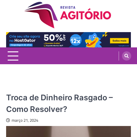
Skip
to
content
revistaagitorio.com.br
Portal de Artigos Incríveis
ECONOMIA
Troca de Dinheiro Rasgado –
Como Resolver?
março 21, 2024