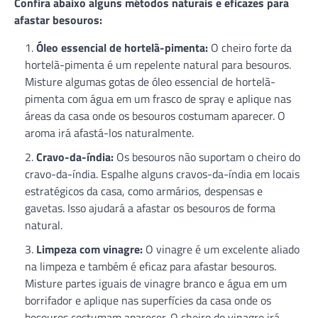
Confira abaixo alguns métodos naturais e eficazes para
afastar besouros:
Óleo essencial de hortelã-pimenta:
O cheiro forte da
hortelã-pimenta é um repelente natural para besouros.
Misture algumas gotas de óleo essencial de hortelã-
pimenta com água em um frasco de spray e aplique nas
áreas da casa onde os besouros costumam aparecer. O
aroma irá afastá-los naturalmente.
Cravo-da-índia:
Os besouros não suportam o cheiro do
cravo-da-índia. Espalhe alguns cravos-da-índia em locais
estratégicos da casa, como armários, despensas e
gavetas. Isso ajudará a afastar os besouros de forma
natural.
Limpeza com vinagre:
O vinagre é um excelente aliado
na limpeza e também é eficaz para afastar besouros.
Misture partes iguais de vinagre branco e água em um
borrifador e aplique nas superfícies da casa onde os
besouros costumam aparecer. O cheiro do vinagre irá