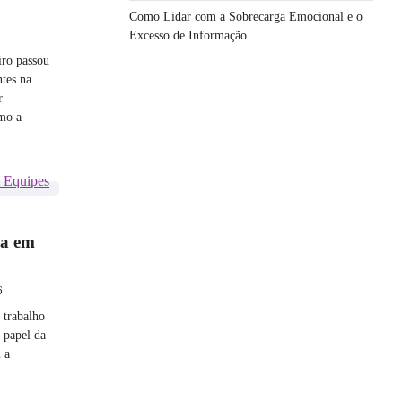
Como Lidar com a Sobrecarga Emocional e o
Excesso de Informação
iro passou
tes na
r
mo a
CNOLOGIA
ça em
6
 trabalho
 papel da
 a