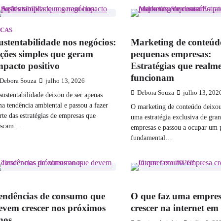
ICAS
MARKETING
ustentabilidade nos negócios:
Marketing de conteúd
ções simples que geram
pequenas empresas:
mpacto positivo
Estratégias que realm
funcionam
Debora Souza
julho 13, 2026
Debora Souza
julho 13, 202
sustentabilidade deixou de ser apenas
a tendência ambiental e passou a fazer
O marketing de conteúdo deixou
rte das estratégias de empresas que
uma estratégia exclusiva de gra
uscam…
empresas e passou a ocupar um 
fundamental…
CONOMIA
MARKETING
endências de consumo que
O que faz uma empre
evem crescer nos próximos
crescer na internet e
nos