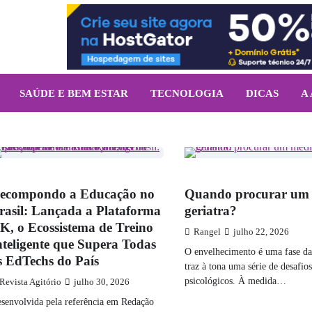
SAÚDE E BEM ESTAR
TECNOLOGIA
DICAS
A
ECNOLOGIA
VARIEDADES
ecompondo a Educação no
Quando procurar um
rasil: Lançada a Plataforma
geriatra?
K, o Ecossistema de Treino
Rangel
julho 22, 2026
nteligente que Supera Todas
O envelhecimento é uma fase da
s EdTechs do País
traz à tona uma série de desafios
psicológicos. À medida…
Revista Agitório
julho 30, 2026
senvolvida pela referência em Redação