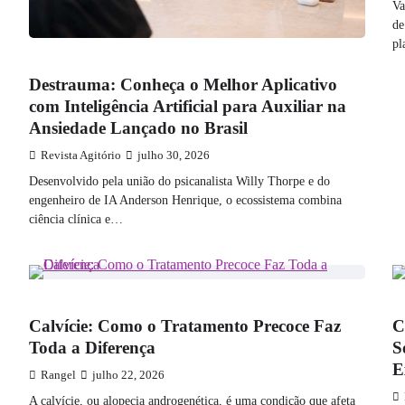
Va
de
pl
SAÚDE E BEM ESTAR
Destrauma: Conheça o Melhor Aplicativo
com Inteligência Artificial para Auxiliar na
Ansiedade Lançado no Brasil
Revista Agitório
julho 30, 2026
Desenvolvido pela união do psicanalista Willy Thorpe e do
engenheiro de IA Anderson Henrique, o ecossistema combina
ciência clínica e…
VARIEDADES
V
Calvície: Como o Tratamento Precoce Faz
C
Toda a Diferença
S
E
Rangel
julho 22, 2026
A calvície, ou alopecia androgenética, é uma condição que afeta