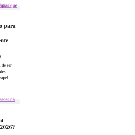
o para
ente
6
 de ser
ndes
papel
sa
m 2026?