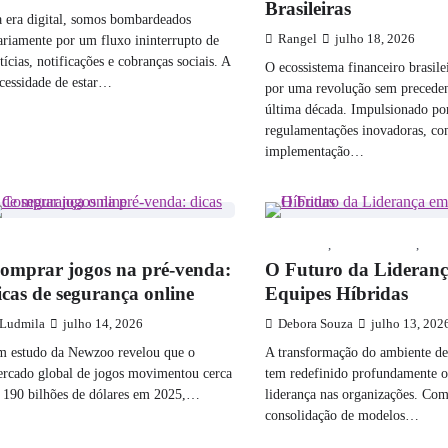
Brasileiras
 era digital, somos bombardeados
ariamente por um fluxo ininterrupto de
Rangel
julho 18, 2026
tícias, notificações e cobranças sociais. A
O ecossistema financeiro brasile
cessidade de estar…
por uma revolução sem preceden
última década. Impulsionado po
regulamentações inovadoras, co
implementação…
ECNOLOGIA
NOTÍCIAS
,
MARKETING
,
TE
omprar jogos na pré-venda:
O Futuro da Lideran
icas de segurança online
Equipes Híbridas
Ludmila
julho 14, 2026
Debora Souza
julho 13, 202
 estudo da Newzoo revelou que o
A transformação do ambiente de
rcado global de jogos movimentou cerca
tem redefinido profundamente o
 190 bilhões de dólares em 2025,…
liderança nas organizações. Com
consolidação de modelos…