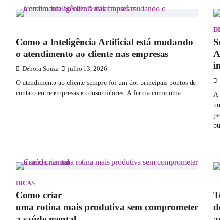
TECNOLOGIA
D
Como a Inteligência Artificial está mudando
S
o atendimento ao cliente nas empresas
A
i
Debora Souza
julho 13, 2026
O atendimento ao cliente sempre foi um dos principais pontos de
contato entre empresas e consumidores. A forma como uma…
A 
um
pa
b
DICAS
E
Como criar
T
uma rotina mais produtiva sem comprometer
d
a saúde mental
a