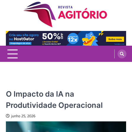
Skip
to
content
revistaagitorio.com.br
Portal de Artigos Incríveis
NOTÍCIAS
O Impacto da IA na
Produtividade Operacional
junho 25, 2026