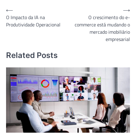
Navegação
⟵
⟶
O Impacto da IA na
O crescimento do e-
de
Produtividade Operacional
commerce está mudando o
Post
mercado imobiliário
empresarial
Related Posts