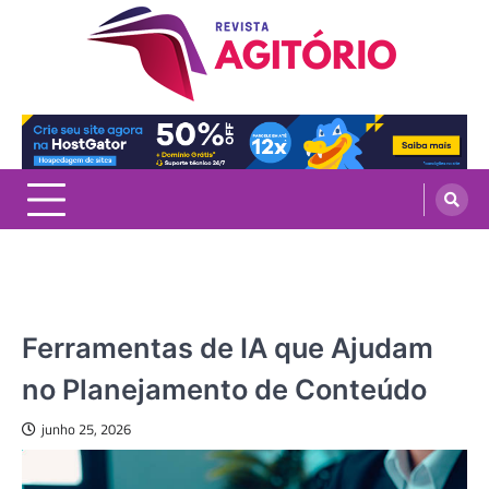
Skip
to
content
revistaagitorio.com.br
Portal de Artigos Incríveis
NOTÍCIAS
Ferramentas de IA que Ajudam
no Planejamento de Conteúdo
junho 25, 2026