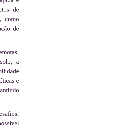
etos de
s, como
ação de
emotas,
solo, a
bilidade
óticas e
rantindo
safios,
ossível