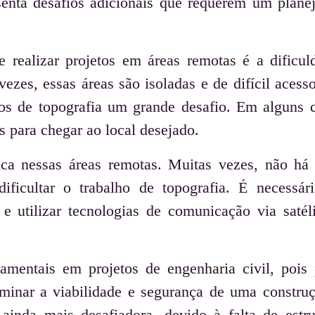
esenta desafios adicionais que requerem um plane
e realizar projetos em áreas remotas é a dificul
ezes, essas áreas são isoladas e de difícil acess
tos de topografia um grande desafio. Em alguns 
s para chegar ao local desejado.
sica nessas áreas remotas. Muitas vezes, não há
ificultar o trabalho de topografia. É necessári
e utilizar tecnologias de comunicação via satéli
mentais em projetos de engenharia civil, pois 
erminar a viabilidade e segurança de uma constr
ainda mais desafiadora, devido à falta de estru