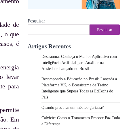
jamento
Pesquisar
dade de
Pesquisar
o, o que
casos, é
Artigos Recentes
Destrauma: Conheça o Melhor Aplicativo com
Inteligência Artificial para Auxiliar na
 energia
Ansiedade Lançado no Brasil
o levar
Recompondo a Educação no Brasil: Lançada a
te para
Plataforma VK, o Ecossistema de Treino
Inteligente que Supera Todas as EdTechs do
País
Quando procurar um médico geriatra?
permite
Calvície: Como o Tratamento Precoce Faz Toda
ução. Em
a Diferença
tura de