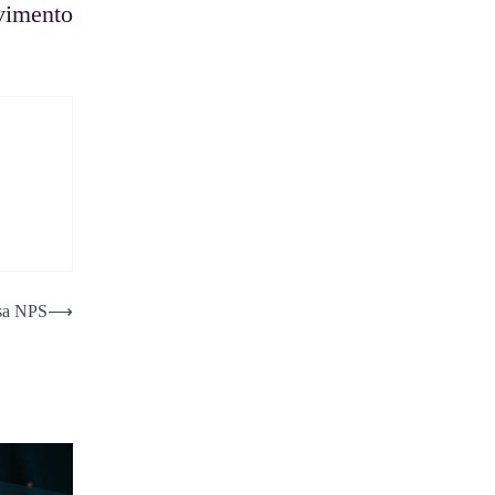
lvimento
isa NPS
⟶