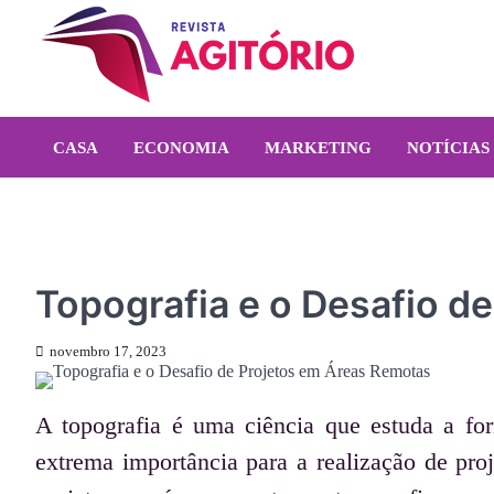
Skip
to
content
revistaagitorio.com.br
Portal de Artigos Incríveis
CASA
ECONOMIA
MARKETING
NOTÍCIAS
NOTÍCIAS
Topografia e o Desafio d
novembro 17, 2023
A topografia é uma ciência que estuda a form
extrema importância para a realização de proj