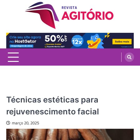
Skip
to
content
revistaagitorio.com.br
Portal de Artigos Incríveis
SAÚDE E BEM ESTAR
Técnicas estéticas para
rejuvenescimento facial
março 20, 2025