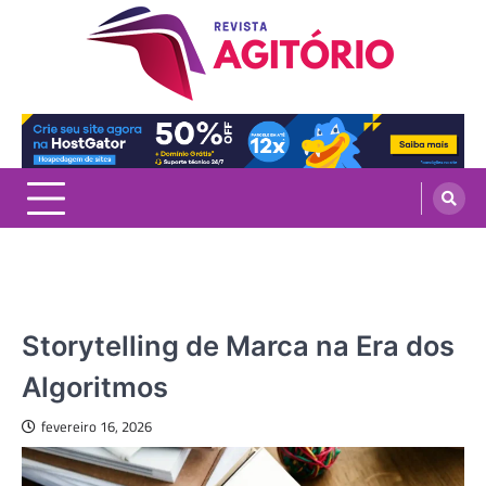
Skip
to
content
revistaagitorio.com.br
Portal de Artigos Incríveis
MARKETING
Storytelling de Marca na Era dos
Algoritmos
fevereiro 16, 2026