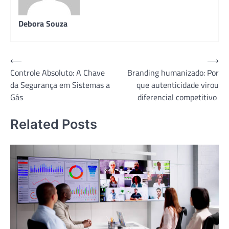
Debora Souza
Navegação
⟵
⟶
Controle Absoluto: A Chave
Branding humanizado: Por
de
da Segurança em Sistemas a
que autenticidade virou
Post
Gás
diferencial competitivo
Related Posts