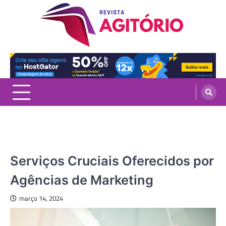
Skip
to
content
revistaagitorio.com.br
Portal de Artigos Incríveis
MARKETING
Serviços Cruciais Oferecidos por
Agências de Marketing
março 14, 2024