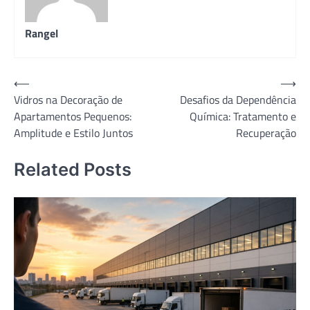
Rangel
Navegação
⟵
⟶
Vidros na Decoração de
Desafios da Dependência
de
Apartamentos Pequenos:
Química: Tratamento e
Post
Amplitude e Estilo Juntos
Recuperação
Related Posts