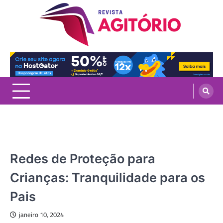
Skip
to
content
revistaagitorio.com.br
Portal de Artigos Incríveis
CASA
Redes de Proteção para
Crianças: Tranquilidade para os
Pais
janeiro 10, 2024