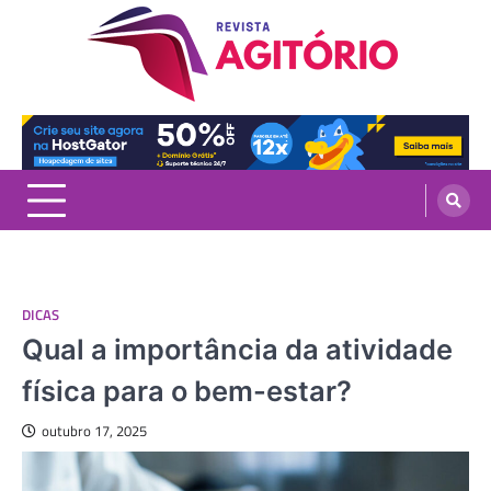
Skip
to
content
revistaagitorio.com.br
Portal de Artigos Incríveis
DICAS
Qual a importância da atividade
física para o bem-estar?
outubro 17, 2025