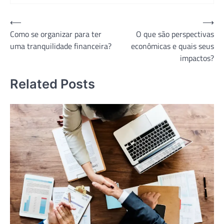
Navegação
⟵
⟶
Como se organizar para ter
O que são perspectivas
de
uma tranquilidade financeira?
econômicas e quais seus
Post
impactos?
Related Posts