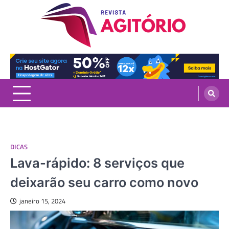
Skip
to
content
revistaagitorio.com.br
Portal de Artigos Incríveis
DICAS
Lava-rápido: 8 serviços que
deixarão seu carro como novo
janeiro 15, 2024