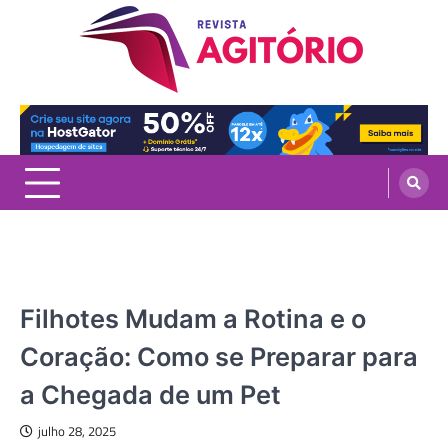
Skip
to
content
revistaagitorio.com.br
Portal de Artigos Incríveis
CASA
Filhotes Mudam a Rotina e o
Coração: Como se Preparar para
a Chegada de um Pet
julho 28, 2025