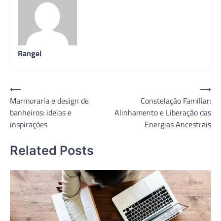
Rangel
Navegação
⟵
⟶
Marmoraria e design de
Constelação Familiar:
de
banheiros: ideias e
Alinhamento e Liberação das
Post
inspirações
Energias Ancestrais
Related Posts