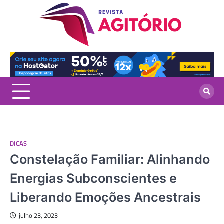
Skip
to
content
revistaagitorio.com.br
Portal de Artigos Incríveis
DICAS
Constelação Familiar: Alinhando
Energias Subconscientes e
Liberando Emoções Ancestrais
julho 23, 2023