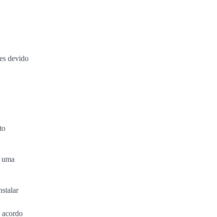
es devido
to
m uma
nstalar
e acordo