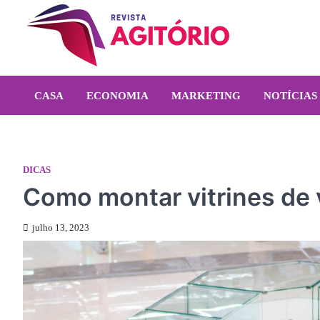
Skip
to
content
revistaagitorio.com.br
Portal de Artigos Incríveis
CASA
ECONOMIA
MARKETING
NOTÍCIAS
DICAS
Como montar vitrines de 
julho 13, 2023