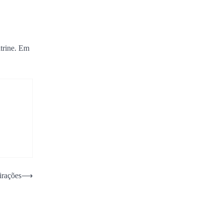
itrine. Em
irações
⟶