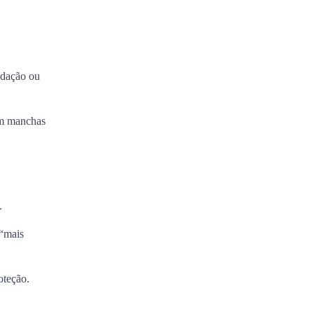
edação ou
am manchas
.
 “mais
oteção.