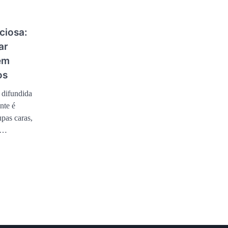
ciosa:
ar
em
os
 difundida
nte é
upas caras,
s…