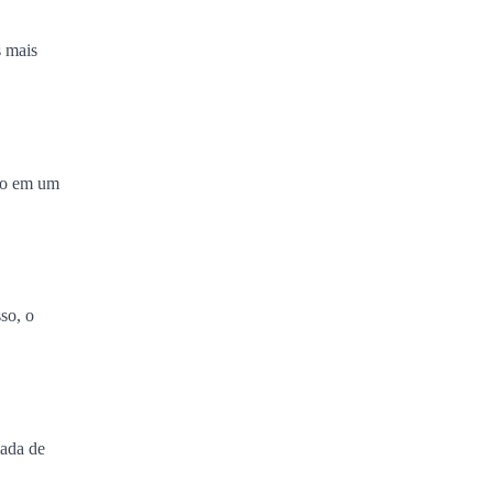
s mais
ndo em um
so, o
mada de