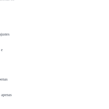
ajustes
 e
penas
o apenas