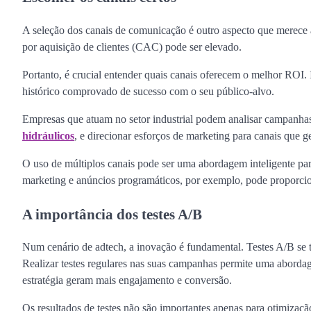
A seleção dos canais de comunicação é outro aspecto que merece 
por aquisição de clientes (CAC) pode ser elevado.
Portanto, é crucial entender quais canais oferecem o melhor ROI. I
histórico comprovado de sucesso com o seu público-alvo.
Empresas que atuam no setor industrial podem analisar campanhas
hidráulicos
, e direcionar esforços de marketing para canais que 
O uso de múltiplos canais pode ser uma abordagem inteligente par
marketing e anúncios programáticos, por exemplo, pode proporcio
A importância dos testes A/B
Num cenário de adtech, a inovação é fundamental. Testes A/B se 
Realizar testes regulares nas suas campanhas permite uma abordag
estratégia geram mais engajamento e conversão.
Os resultados de testes não são importantes apenas para otimiza