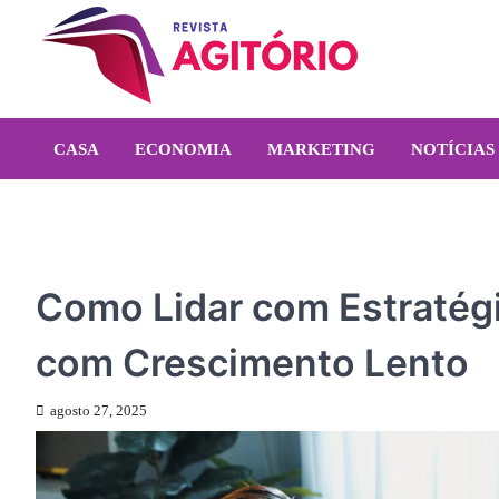
Skip
to
content
revistaagitorio.com.br
Portal de Artigos Incríveis
CASA
ECONOMIA
MARKETING
NOTÍCIAS
NOTÍCIAS
Como Lidar com Estratég
com Crescimento Lento
agosto 27, 2025