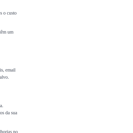
s o custo
á têm um
is, email
-alvo.
a.
os da sua
lhorias no