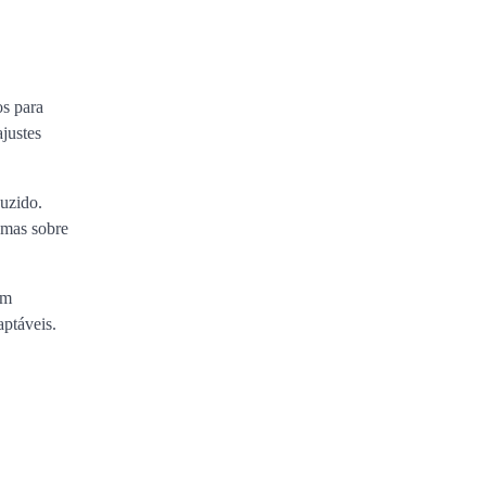
os para
justes
duzido.
 mas sobre
em
aptáveis.