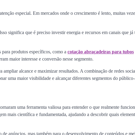
atenção especial. Em mercados onde o crescimento é lento, muitas veze
sso significa que é preciso investir energia e recursos em canais que j
 para produtos específicos, como a
cotação abraçadeiras para tubos
geram maior interesse e conversão nesse segmento.
a ampliar alcance e maximizar resultados. A combinação de redes socia
nar uma maior visibilidade e alcançar diferentes segmentos do público
tornaram uma ferramenta valiosa para entender o que realmente funcion
em mais científica e fundamentada, ajudando a descobrir quais element
ção de anúncios, mas também para o desenvolvimento de conteúdos e me