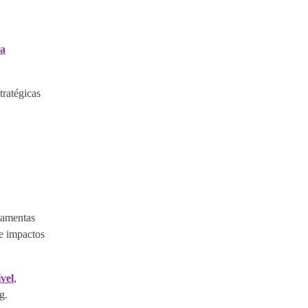
ça
tratégicas
ramentas
ue impactos
ível
,
g.