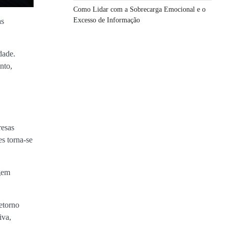
Como Lidar com a Sobrecarga Emocional e o
Excesso de Informação
as
dade.
nto,
resas
s torna-se
igem
etorno
iva,