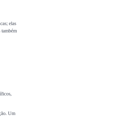
cas; elas
as também
íficos,
ação. Um